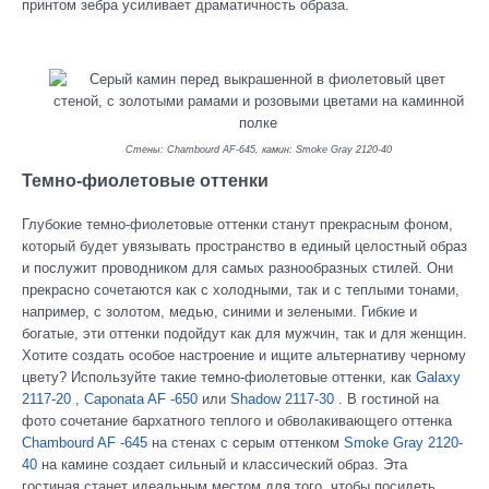
принтом зебра усиливает драматичность образа.
Стены: Chambourd AF-645, камин: Smoke Gray 2120-40
Темно-фиолетовые оттенки
Глубокие темно-фиолетовые оттенки станут прекрасным фоном,
который будет увязывать пространство в единый целостный образ
и послужит проводником для самых разнообразных стилей. Они
прекрасно сочетаются как с холодными, так и с теплыми тонами,
например, с золотом, медью, синими и зелеными. Гибкие и
богатые, эти оттенки подойдут как для мужчин, так и для женщин.
Хотите создать особое настроение и ищите альтернативу черному
цвету? Используйте такие темно-фиолетовые оттенки, как
Galaxy
2117-20
,
Caponata AF -650
или
Shadow 2117-30
. В гостиной на
фото сочетание бархатного теплого и обволакивающего оттенка
Chambourd AF -645
на стенах с серым оттенком
Smoke Gray 2120-
40
на камине создает сильный и классический образ. Эта
гостиная станет идеальным местом для того, чтобы посидеть