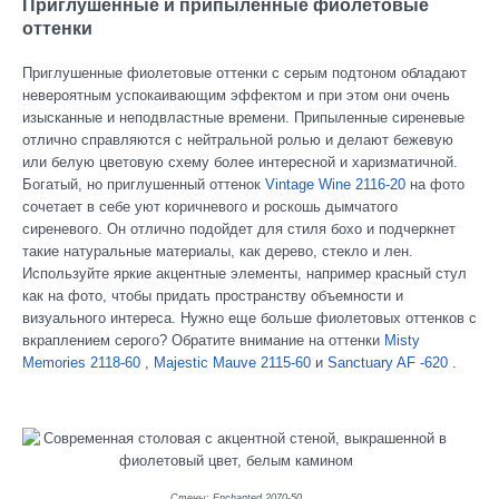
Приглушенные и припыленные фиолетовые
оттенки
Приглушенные фиолетовые оттенки с серым подтоном обладают
невероятным успокаивающим эффектом и при этом они очень
изысканные и неподвластные времени. Припыленные сиреневые
отлично справляются с нейтральной ролью и делают бежевую
или белую цветовую схему более интересной и харизматичной.
Богатый, но приглушенный оттенок
Vintage Wine 2116-20
на фото
сочетает в себе уют коричневого и роскошь дымчатого
сиреневого. Он отлично подойдет для стиля бохо и подчеркнет
такие натуральные материалы, как дерево, стекло и лен.
Используйте яркие акцентные элементы, например красный стул
как на фото, чтобы придать пространству объемности и
визуального интереса. Нужно еще больше фиолетовых оттенков с
вкраплением серого? Обратите внимание на оттенки
Misty
Memories 2118-60
,
Majestic Mauve 2115-60
и
Sanctuary AF -620
.
Стены: Enchanted 2070-50