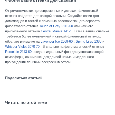
Фиолетовые оттенки для спальни
От романтических до современных и детских, фиолетовый
оттенок найдется для каждой спальни. Создайте оазис для
домочадцев и гостей с помощью расслабляющего серовато-
фиолетового оттенка
Touch of Gray 2116-60
или нежного
припыленного оттенка
Central Mauve 1412
. Если в вашей спальне
требуется более оживленный и свежий фиолетовый оттенок,
обратите внимание на
Lavender Ice 2069-60
,
Spring Lilac 1388
и
Whisper Violet 2070-70
. В спальне на фото магический оттенок
Porcelain 2113-60
создает идеальный фон для успокаивающей
атмосферы, обнимашек дождливой ночью и медленного
пробуждения ленивым воскресным утром.
Поделиться статьей
Читать по этой теме