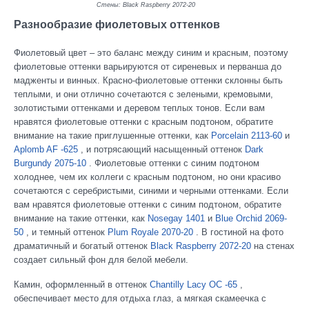
Стены: Black Raspberry 2072-20
Разнообразие фиолетовых оттенков
Фиолетовый цвет – это баланс между синим и красным, поэтому
фиолетовые оттенки варьируются от сиреневых и перванша до
мадженты и винных. Красно-фиолетовые оттенки склонны быть
теплыми, и они отлично сочетаются с зелеными, кремовыми,
золотистыми оттенками и деревом теплых тонов. Если вам
нравятся фиолетовые оттенки с красным подтоном, обратите
внимание на такие приглушенные оттенки, как
Porcelain 2113-60
и
Aplomb AF -625
, и потрясающий насыщенный оттенок
Dark
Burgundy 2075-10
. Фиолетовые оттенки с синим подтоном
холоднее, чем их коллеги с красным подтоном, но они красиво
сочетаются с серебристыми, синими и черными оттенками. Если
вам нравятся фиолетовые оттенки с синим подтоном, обратите
внимание на такие оттенки, как
Nosegay 1401
и
Blue Orchid 2069-
50
, и темный оттенок
Plum Royale 2070-20
. В гостиной на фото
драматичный и богатый оттенок
Black Raspberry 2072-20
на стенах
создает сильный фон для белой мебели.
Камин, оформленный в оттенок
Chantilly Lacy OC -65
,
обеспечивает место для отдыха глаз, а мягкая скамеечка с