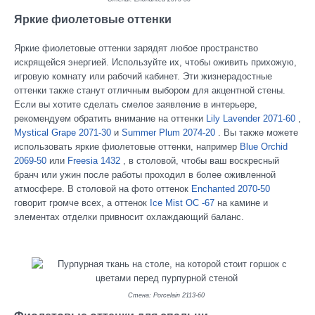
Яркие фиолетовые оттенки
Яркие фиолетовые оттенки зарядят любое пространство
искрящейся энергией. Используйте их, чтобы оживить прихожую,
игровую комнату или рабочий кабинет. Эти жизнерадостные
оттенки также станут отличным выбором для акцентной стены.
Если вы хотите сделать смелое заявление в интерьере,
рекомендуем обратить внимание на оттенки
Lily Lavender 2071-60
,
Mystical Grape 2071-30
и
Summer Plum 2074-20
. Вы также можете
использовать яркие фиолетовые оттенки, например
Blue Orchid
2069-50
или
Freesia 1432
, в столовой, чтобы ваш воскресный
бранч или ужин после работы проходил в более оживленной
атмосфере. В столовой на фото оттенок
Enchanted 2070-50
говорит громче всех, а оттенок
Ice Mist OC -67
на камине и
элементах отделки привносит охлаждающий баланс.
Стена: Porcelain 2113-60