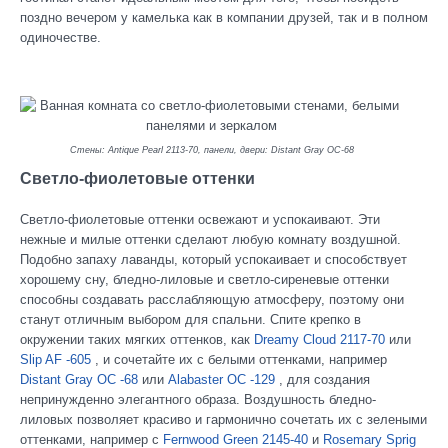
поздно вечером у камелька как в компании друзей, так и в полном
одиночестве.
Стены: Antique Pearl 2113-70, панели, двери: Distant Gray OC-68
Светло-фиолетовые оттенки
Светло-фиолетовые оттенки освежают и успокаивают. Эти
нежные и милые оттенки сделают любую комнату воздушной.
Подобно запаху лаванды, который успокаивает и способствует
хорошему сну, бледно-лиловые и светло-сиреневые оттенки
способны создавать расслабляющую атмосферу, поэтому они
станут отличным выбором для спальни. Спите крепко в
окружении таких мягких оттенков, как
Dreamy Cloud 2117-70
или
Slip AF -605
, и сочетайте их с белыми оттенками, например
Distant Gray OC -68
или
Alabaster OC -129
, для создания
непринужденно элегантного образа. Воздушность бледно-
лиловых позволяет красиво и гармонично сочетать их с зелеными
оттенками, например с
Fernwood Green 2145-40
и
Rosemary Sprig