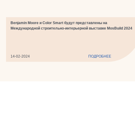
​Benjamin Moore и Color Smart будут представлены на
Международной строительно-интерьерной выставке MosBuild 2024
14-02-2024
ПОДРОБНЕЕ
Benjamin Moore & Co
Новости
О компании
Техника нанесения